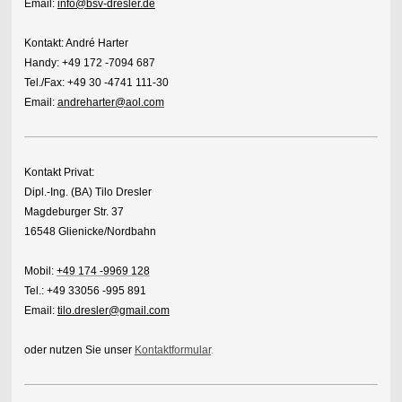
Email:
info@bsv-dresler.de
Kontakt: André Harter
Handy:
+49 172 -7094 687
Tel./Fax:
+49 30 -4741 111-30
Email:
andreharter@aol.com
Kontakt Privat:
Dipl.-Ing. (BA) Tilo Dresler
Magdeburger Str. 37
16548 Glienicke/Nordbahn
Mobil:
+49 174 -9969 128
Tel.:
+49 33056 -995 891
Email:
tilo.dresler@gmail.com
oder nutzen Sie unser
Kontaktformular
.